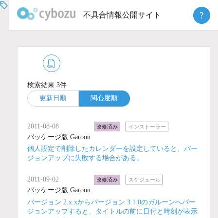
Skip
?
不具合情報公開サイト
to
content
検索結果 3件
更新日順
関心度順
2011-08-08
改修済み
インストーラー
パッケージ版 Garoon
個人設定で削除したカレンダーを設定していると、バー
ジョンアップに失敗する場合がある。
2011-09-02
改修済み
スケジュール
パッケージ版 Garoon
バージョン 2.x.xからバージョン 3.1.0のガルーンへバー
ジョンアップすると、タイトルの前に日付と時刻が表示