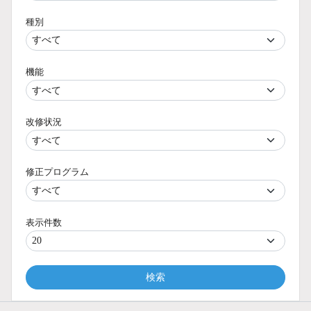
種別
機能
改修状況
修正プログラム
表示件数
検索