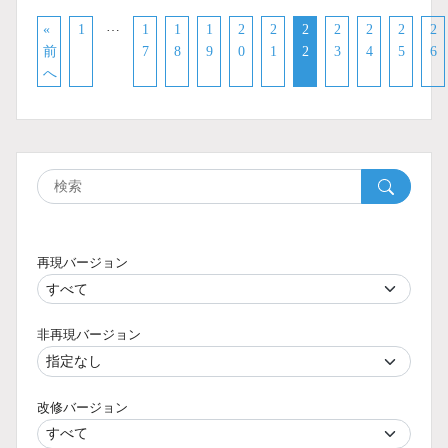
…
«
1
1
1
1
2
2
2
2
2
2
2
前
7
8
9
0
1
2
3
4
5
6
へ
再現バージョン
非再現バージョン
改修バージョン