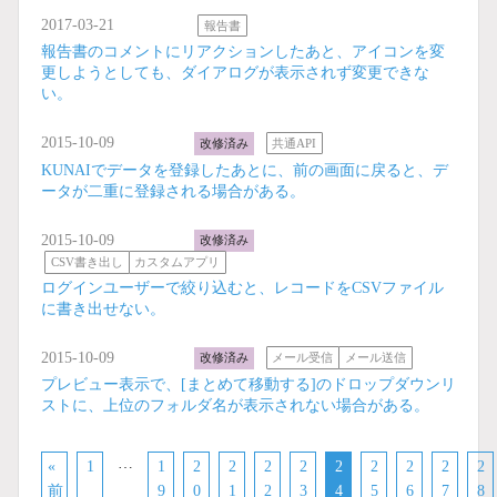
2017-03-21
報告書
報告書のコメントにリアクションしたあと、アイコンを変
更しようとしても、ダイアログが表示されず変更できな
い。
2015-10-09
改修済み
共通API
KUNAIでデータを登録したあとに、前の画面に戻ると、デ
ータが二重に登録される場合がある。
2015-10-09
改修済み
CSV書き出し
カスタムアプリ
ログインユーザーで絞り込むと、レコードをCSVファイル
に書き出せない。
2015-10-09
改修済み
メール受信
メール送信
プレビュー表示で、[まとめて移動する]のドロップダウンリ
ストに、上位のフォルダ名が表示されない場合がある。
…
«
1
1
2
2
2
2
2
2
2
2
2
前
9
0
1
2
3
4
5
6
7
8