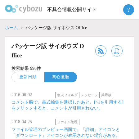
Skip
?
不具合情報公開サイト
to
content
ホーム
パッケージ版 サイボウズ Office
パッケージ版 サイボウズ O
ffice
検索結果 998件
更新日順
関心度順
2016-06-02
個人フォルダ
メッセージ
掲示板
コメント欄で、書式編集を選択したあと、[>1を引用する]
をクリックすると、コメントが引用されない。
2018-04-25
ファイル管理
ファイル管理のプレビュー画面で、「詳細」アイコンと
「ダウンロード」アイコンが表示されない場合がある。