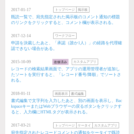
2017-01-17
トップページ
掲示板
既読一覧で、宛先指定された掲示板のコメント通知の標題
のリンクをクリックすると、コメント欄が表示される。
2017-12-14
ワークフロー
申請を決裁したあと、「承認（誰か1人）」の経路を代理確
認できない場合がある。
2015-10-09
改修済み
カスタムアプリ
レコードの検索結果画面で、アプリの運用管理者が追加し
たソートを実行すると、「レコード番号/降順」でソートさ
れる。
2018-01-11
画面表示
書式編集
書式編集で文字列を入力したあと、別の画面を表示し、Bac
kspaceキーまたはWebブラウザーの戻るボタンをクリックす
ると、入力欄にHTMLタグが表示される。
2017-03-21
トップページ
ケータイ
カスタムアプリ
宛先指定されたレコードコメントの通知をケータイで既読