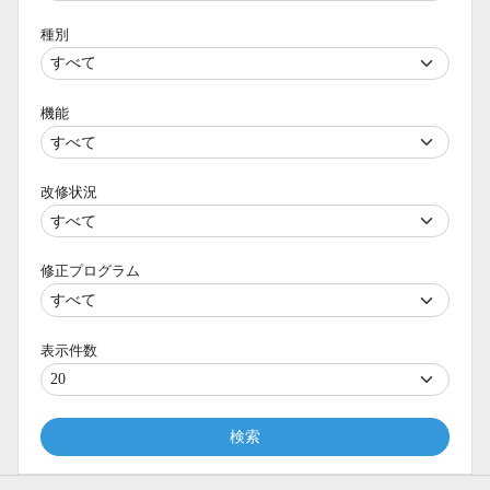
種別
機能
改修状況
修正プログラム
表示件数
検索