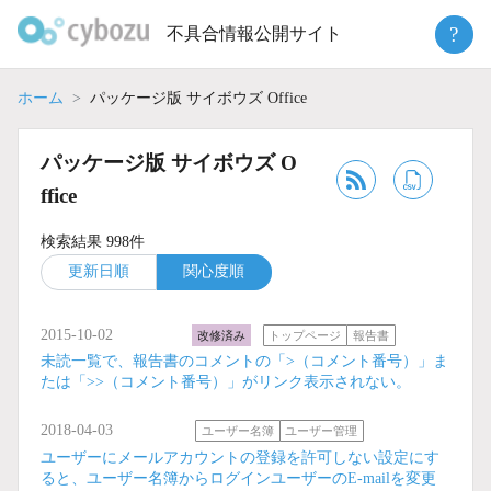
Skip
?
不具合情報公開サイト
to
content
ホーム
パッケージ版 サイボウズ Office
パッケージ版 サイボウズ O
ffice
検索結果 998件
更新日順
関心度順
2015-10-02
改修済み
トップページ
報告書
未読一覧で、報告書のコメントの「>（コメント番号）」ま
たは「>>（コメント番号）」がリンク表示されない。
2018-04-03
ユーザー名簿
ユーザー管理
ユーザーにメールアカウントの登録を許可しない設定にす
ると、ユーザー名簿からログインユーザーのE-mailを変更