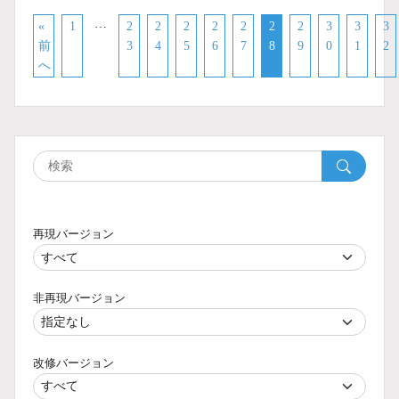
…
«
1
2
2
2
2
2
2
2
3
3
3
前
3
4
5
6
7
8
9
0
1
2
へ
再現バージョン
非再現バージョン
改修バージョン