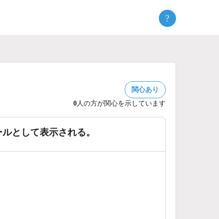
?
関心あり
0
人の方が関心を示しています
ールとして表示される。