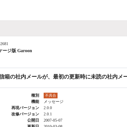
02681
ージ版 Garoon
信箱の社内メールが、最初の更新時に未読の社内メ
種別
不具合
機能
メッセージ
再現バージョン
2.0.0
改修バージョン
2.0.1
公開日
2007-05-07
更新日
2010-03-08