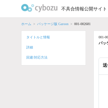
Skip
to
不具合情報公開サイト
content
ホーム
パッケージ版 Garoon
001-002681
タイトルと情報
001-0
パッケ
詳細
回避/対応方法
送