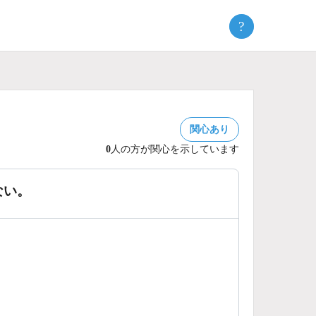
?
関心あり
0
人の方が関心を示しています
ない。