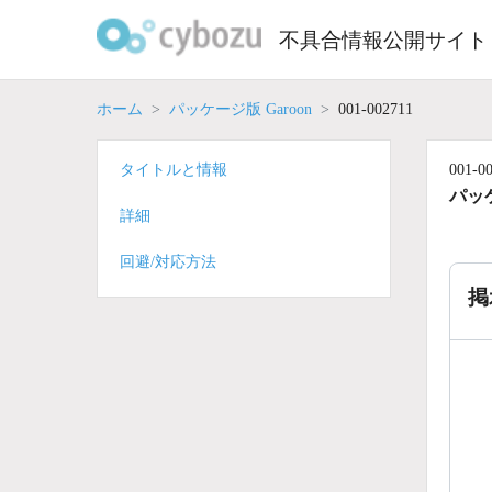
Skip
to
不具合情報公開サイト
content
ホーム
パッケージ版 Garoon
001-002711
タイトルと情報
001-0
パッケ
詳細
回避/対応方法
掲