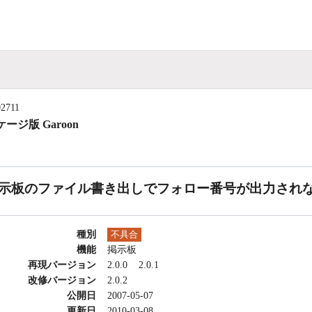
02711
ージ版 Garoon
示板のファイル書き出しでフォロー番号が出力され
種別
不具合
機能
掲示板
再現バージョン
2.0.0
2.0.1
改修バージョン
2.0.2
公開日
2007-05-07
更新日
2010-03-08