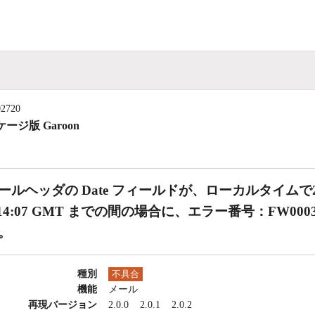
02720
ージ版 Garoon
ールヘッダの Date フィールドが、ローカルタイムで2038/01/0
:14:07 GMT までの間の場合に、エラー番号：FW0
。
種別
不具合
機能
メール
再現バージョン
2.0.0
2.0.1
2.0.2