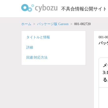
Skip
to
不具合情報公開サイト
content
ホーム
パッケージ版 Garoon
001-002720
タイトルと情報
001-0
パッケ
詳細
回避/対応方法
メ
3
る