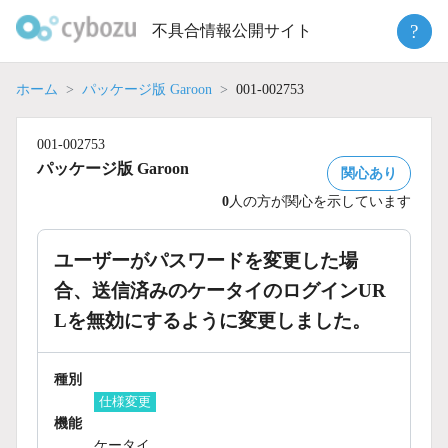
Skip
?
不具合情報公開サイト
to
content
ホーム
パッケージ版 Garoon
001-002753
001-002753
パッケージ版 Garoon
関心あり
0
人の方が関心を示しています
ユーザーがパスワードを変更した場
合、送信済みのケータイのログインUR
Lを無効にするように変更しました。
種別
仕様変更
機能
ケータイ