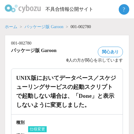
Skip
?
不具合情報公開サイト
to
content
ホーム
パッケージ版 Garoon
001-002780
001-002780
パッケージ版 Garoon
関心あり
0
人の方が関心を示しています
UNIX版においてデータベース／スケジ
ューリングサービスの起動スクリプト
で起動しない場合は、「Done」と表示
しないように変更しました。
種別
仕様変更