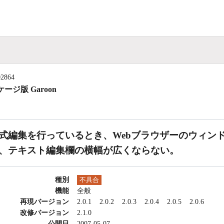
02864
ージ版 Garoon
式編集を行っているとき、Webブラウザーのウィン
、テキスト編集欄の横幅が広くならない。
種別
不具合
機能
全般
再現バージョン
2.0.1
2.0.2
2.0.3
2.0.4
2.0.5
2.0.6
改修バージョン
2.1.0
公開日
2007-05-07