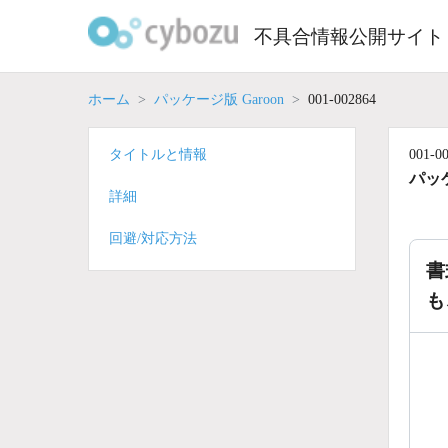
Skip
to
不具合情報公開サイト
content
ホーム
パッケージ版 Garoon
001-002864
タイトルと情報
001-0
パッケ
詳細
回避/対応方法
書
も