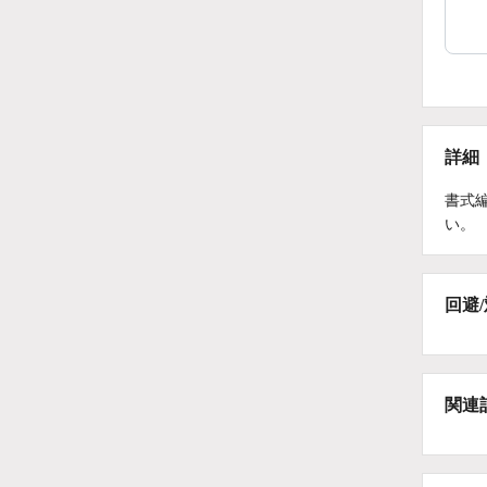
詳細
書式
い。
回避
関連