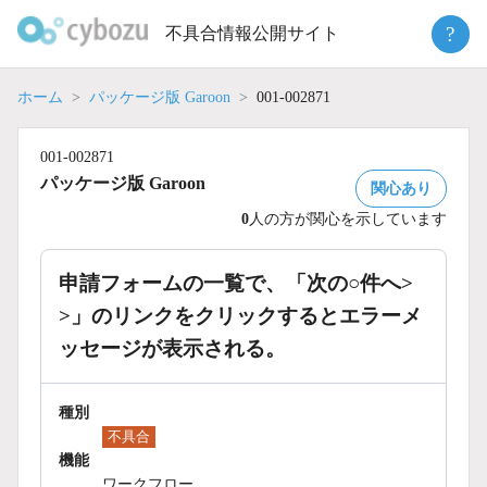
Skip
?
不具合情報公開サイト
to
content
ホーム
パッケージ版 Garoon
001-002871
001-002871
パッケージ版 Garoon
関心あり
0
人の方が関心を示しています
申請フォームの一覧で、「次の○件へ>
>」のリンクをクリックするとエラーメ
ッセージが表示される。
種別
不具合
機能
ワークフロー