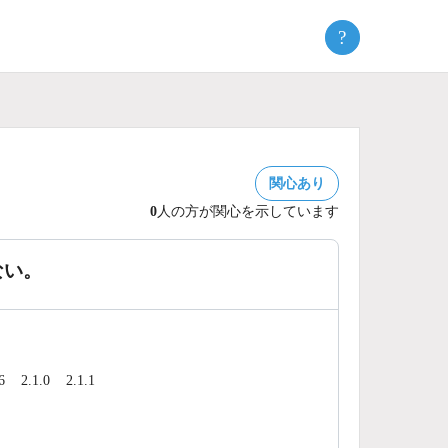
?
関心あり
0
人の方が関心を示しています
ない。
6
2.1.0
2.1.1