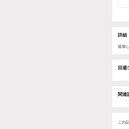
詳細
追加
回避
関連
この