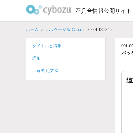
Skip
to
不具合情報公開サイト
content
ホーム
パッケージ版 Garoon
001-002943
タイトルと情報
001-0
パッケ
詳細
回避/対応方法
追