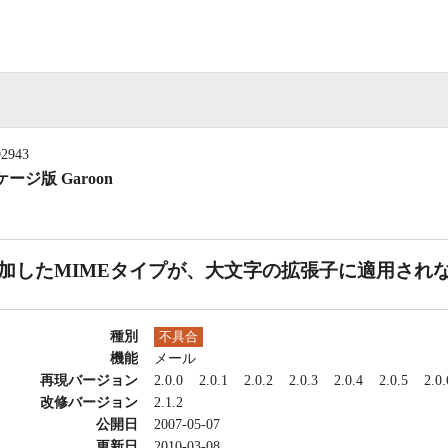
02943
ージ版 Garoon
加したMIMEタイプが、大文字の拡張子に適用され
種別
不具合
機能
メール
再現バージョン
2.0.0
2.0.1
2.0.2
2.0.3
2.0.4
2.0.5
2.0.
改修バージョン
2.1.2
公開日
2007-05-07
更新日
2010-03-08