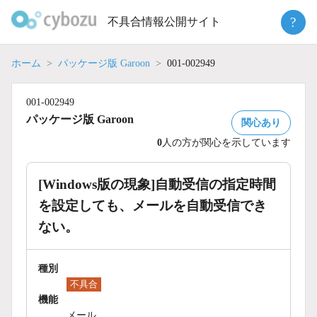
Skip
?
不具合情報公開サイト
to
content
ホーム
パッケージ版 Garoon
001-002949
001-002949
パッケージ版 Garoon
関心あり
0
人の方が関心を示しています
[Windows版の現象]自動受信の指定時間
を設定しても、メールを自動受信でき
ない。
種別
不具合
機能
メール