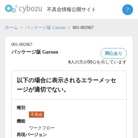
Skip
?
不具合情報公開サイト
to
content
ホーム
パッケージ版 Garoon
001-002967
001-002967
パッケージ版 Garoon
関心あり
0
人の方が関心を示しています
以下の場合に表示されるエラーメッセ
ージが適切でない。
種別
不具合
機能
ワークフロー
再現バージョン