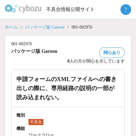
Skip
?
不具合情報公開サイト
to
content
ホーム
パッケージ版 Garoon
001-002976
001-002976
パッケージ版 Garoon
関心あり
0
人の方が関心を示しています
申請フォームのXMLファイルへの書き
出しの際に、専用経路の説明の一部が
読み込まれない。
種別
不具合
機能
ワークフロー