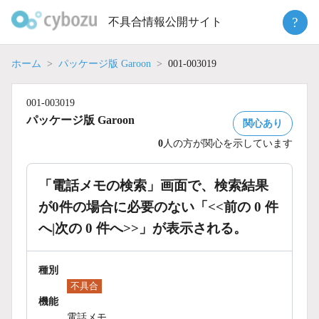
Skip
?
不具合情報公開サイト
to
content
ホーム
パッケージ版 Garoon
001-003019
001-003019
パッケージ版 Garoon
関心あり
0
人の方が関心を示しています
「電話メモの検索」画面で、検索結果
が0件の場合に必要のない「<<前の 0 件
へ|次の 0 件へ>>」が表示される。
種別
不具合
機能
電話メモ