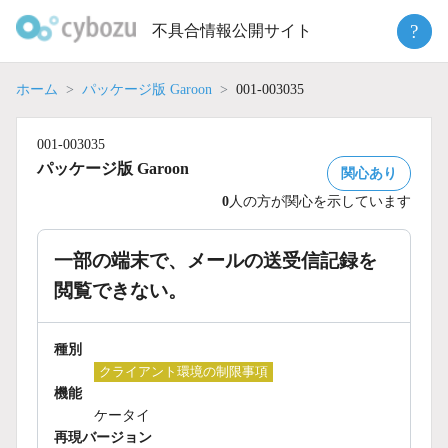
Skip
?
不具合情報公開サイト
to
content
ホーム
パッケージ版 Garoon
001-003035
001-003035
パッケージ版 Garoon
関心あり
0
人の方が関心を示しています
一部の端末で、メールの送受信記録を
閲覧できない。
種別
クライアント環境の制限事項
機能
ケータイ
再現バージョン