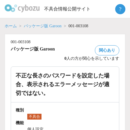
Skip
?
不具合情報公開サイト
to
content
ホーム
パッケージ版 Garoon
001-003108
001-003108
パッケージ版 Garoon
関心あり
0
人の方が関心を示しています
不正な長さのパスワードを設定した場
合、表示されるエラーメッセージが適
切ではない。
種別
不具合
機能
個人設定