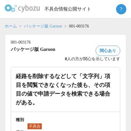
Skip
?
不具合情報公開サイト
to
content
ホーム
パッケージ版 Garoon
001-003176
001-003176
パッケージ版 Garoon
関心あり
0
人の方が関心を示しています
経路を削除するなどして「文字列」項
目を閲覧できなくなった後も、その項
目の値で申請データを検索できる場合
がある。
種別
不具合