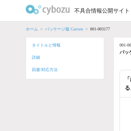
Skip
to
不具合情報公開サイト
content
ホーム
パッケージ版 Garoon
001-003177
タイトルと情報
001-0
パッケ
詳細
回避/対応方法
「
る