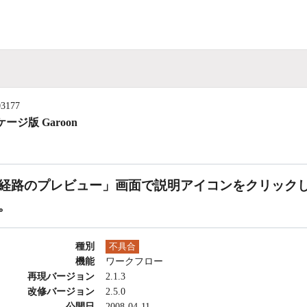
03177
ージ版 Garoon
経路のプレビュー」画面で説明アイコンをクリック
。
種別
不具合
機能
ワークフロー
再現バージョン
2.1.3
改修バージョン
2.5.0
公開日
2008-04-11