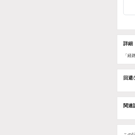
詳細
「経
回避
関連
この