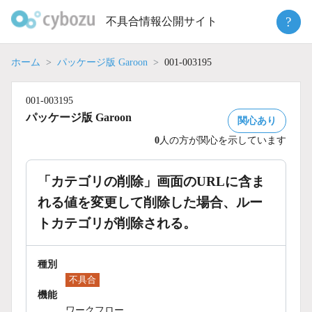
Skip
?
不具合情報公開サイト
to
content
ホーム
パッケージ版 Garoon
001-003195
001-003195
パッケージ版 Garoon
関心あり
0
人の方が関心を示しています
「カテゴリの削除」画面のURLに含ま
れる値を変更して削除した場合、ルー
トカテゴリが削除される。
種別
不具合
機能
ワークフロー