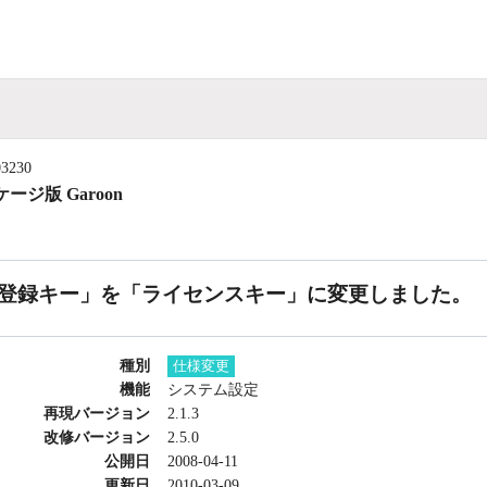
03230
ージ版 Garoon
登録キー」を「ライセンスキー」に変更しました。
種別
仕様変更
機能
システム設定
再現バージョン
2.1.3
改修バージョン
2.5.0
公開日
2008-04-11
更新日
2010-03-09