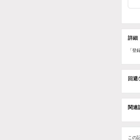
詳細
「登
回避
関連
この