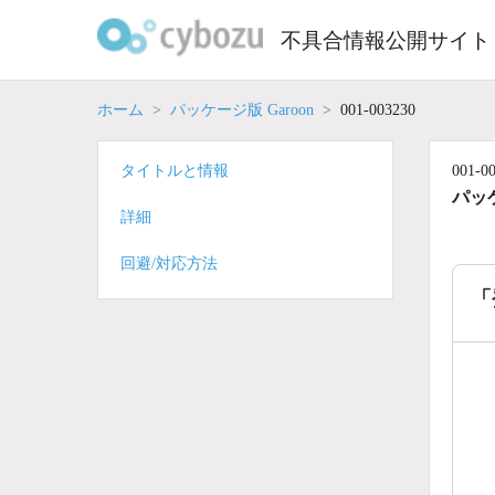
Skip
to
不具合情報公開サイト
content
ホーム
パッケージ版 Garoon
001-003230
タイトルと情報
001-0
パッケ
詳細
回避/対応方法
「