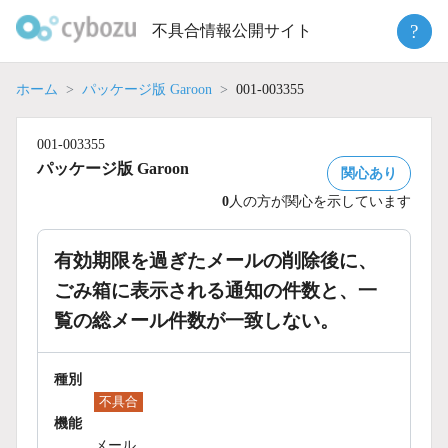
Skip
?
不具合情報公開サイト
to
content
ホーム
パッケージ版 Garoon
001-003355
001-003355
パッケージ版 Garoon
関心あり
0
人の方が関心を示しています
有効期限を過ぎたメールの削除後に、
ごみ箱に表示される通知の件数と、一
覧の総メール件数が一致しない。
種別
不具合
機能
メール