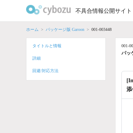
Skip
to
不具合情報公開サイト
content
ホーム
パッケージ版 Garoon
001-003448
タイトルと情報
001-0
パッケ
詳細
回避/対応方法
[
添