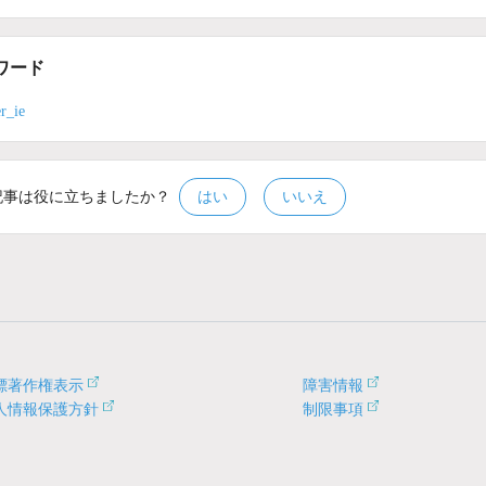
ワード
r_ie
記事は役に立ちましたか？
はい
いいえ
標著作権表示
障害情報
人情報保護方針
制限事項