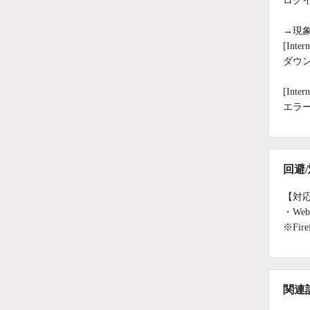
ログ
→現
[Inte
ダウ
[Inte
エラ
回避
【対
・We
※Fi
関連