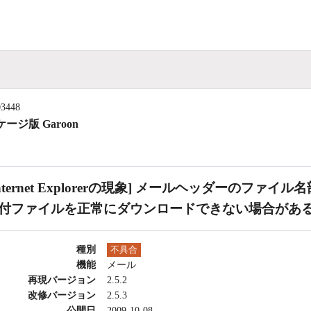
03448
ージ版 Garoon
Internet Explorerの現象] メールヘッダーのフ
付ファイルを正常にダウンロードできない場合があ
種別
不具合
機能
メール
再現バージョン
2.5.2
改修バージョン
2.5.3
公開日
2009-10-08