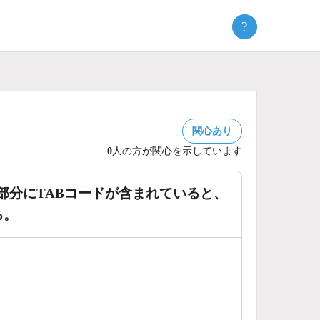
?
関心あり
0
人の方が関心を示しています
ァイル名部分にTABコードが含まれていると、
る。