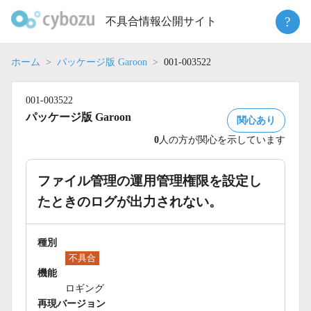
Skip
?
不具合情報公開サイト
to
content
ホーム
パッケージ版 Garoon
001-003522
001-003522
パッケージ版 Garoon
関心あり
0
人の方が関心を示しています
ファイル管理の運用管理権限を設定し
たときのログが出力されない。
種別
不具合
機能
ロギング
再現バージョン