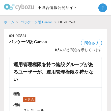
Skip
?
不具合情報公開サイト
to
content
ホーム
パッケージ版 Garoon
001-003524
001-003524
パッケージ版 Garoon
関心あり
0
人の方が関心を示しています
運用管理権限を持つ施設グループがあ
るユーザーが、運用管理権限を持たな
い
種別
不具合
機能
スケジュール