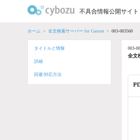
Skip
to
不具合情報公開サイト
content
ホーム
全文検索サーバー for Garoon
003-003560
タイトルと情報
003-0
全文検
詳細
回避/対応方法
P