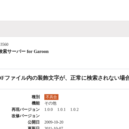
03560
索サーバー for Garoon
DFファイル内の装飾文字が、正常に検索されない場
種別
不具合
機能
その他
再現バージョン
1.0.0
1.0.1
1.0.2
改修バージョン
公開日
2009-10-20
更新日
2011-10-07