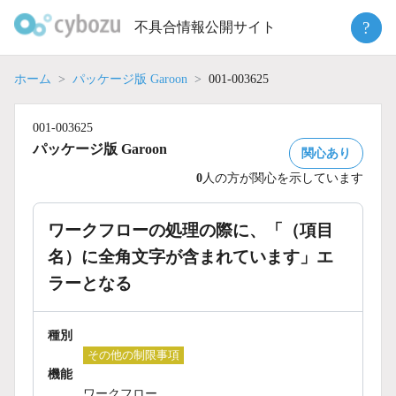
Skip
?
不具合情報公開サイト
to
content
ホーム
パッケージ版 Garoon
001-003625
001-003625
パッケージ版 Garoon
関心あり
0
人の方が関心を示しています
ワークフローの処理の際に、「（項目
名）に全角文字が含まれています」エ
ラーとなる
種別
その他の制限事項
機能
ワークフロー