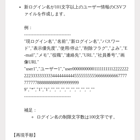
新ログイン名が101文字以上のユーザー情報のCSVフ
ァイルを作成します。
例：
------------------------------
"現ログイン名","名前","新ログイン名","パスワー
ド","表示優先度","使用/停止","削除フラグ","よみ","E
-mail","メモ","役職","連絡先","URL","社員番号","画
像URL"
"user1","ユーザー1","user000000000011111111112222222
22233333333334444444444555555555566666666667777
7777778888888888999999999
9","*","1","1","","","","","","","","",""
------------------------------
補足：
ログイン名の制限文字数は100文字です。
【再現手順】