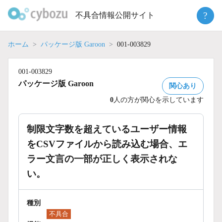
Skip
?
不具合情報公開サイト
to
content
ホーム
パッケージ版 Garoon
001-003829
001-003829
パッケージ版 Garoon
関心あり
0
人の方が関心を示しています
制限文字数を超えているユーザー情報
をCSVファイルから読み込む場合、エ
ラー文言の一部が正しく表示されな
い。
種別
不具合