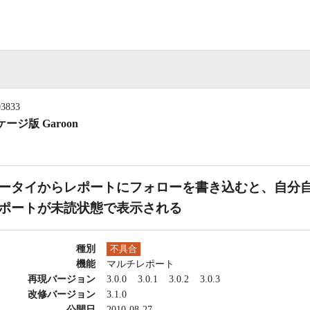
03833
ージ版 Garoon
ータイからレポートにフォローを書き込むと、自分
ポートが未読状態で表示される
種別
不具合
機能
マルチレポート
再現バージョン
3.0.0
3.0.1
3.0.2
3.0.3
改修バージョン
3.1.0
公開日
2010-08-27