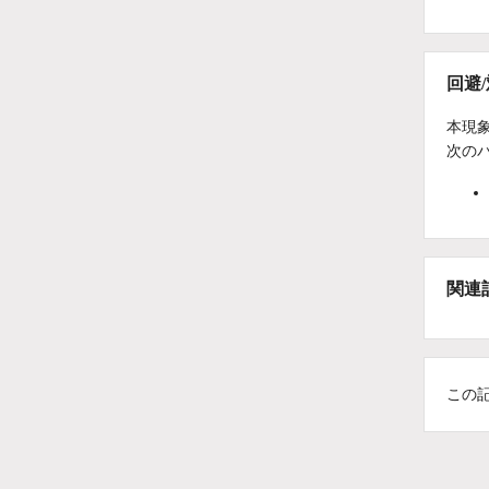
回避
本現
次の
関連
この