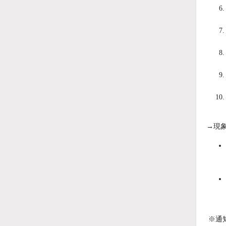
→現
※通