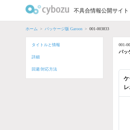
Skip
to
不具合情報公開サイト
content
ホーム
パッケージ版 Garoon
001-003833
タイトルと情報
001-0
パッケ
詳細
回避/対応方法
ケ
レ