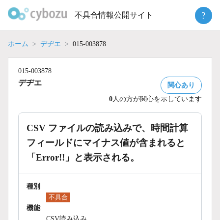
Skip
?
不具合情報公開サイト
to
content
ホーム
デヂエ
015-003878
015-003878
デヂエ
関心あり
0
人の方が関心を示しています
CSV ファイルの読み込みで、時間計算
フィールドにマイナス値が含まれると
「Error!!」と表示される。
種別
不具合
機能
CSV読み込み