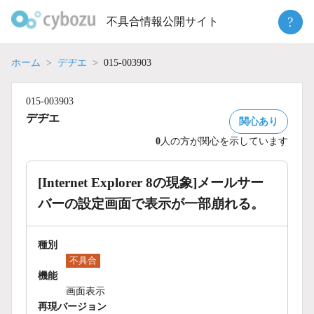
Skip
?
不具合情報公開サイト
to
content
ホーム
デヂエ
015-003903
015-003903
デヂエ
関心あり
0
人の方が関心を示しています
[Internet Explorer 8の現象]メールサー
バーの設定画面で表示が一部崩れる。
種別
不具合
機能
画面表示
再現バージョン