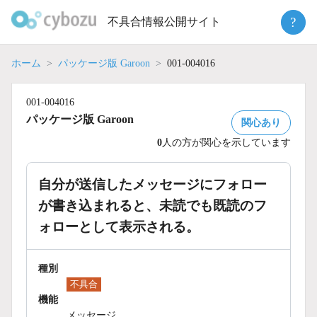
Skip
?
不具合情報公開サイト
to
content
ホーム
パッケージ版 Garoon
001-004016
001-004016
パッケージ版 Garoon
関心あり
0
人の方が関心を示しています
自分が送信したメッセージにフォロー
が書き込まれると、未読でも既読のフ
ォローとして表示される。
種別
不具合
機能
メッセージ