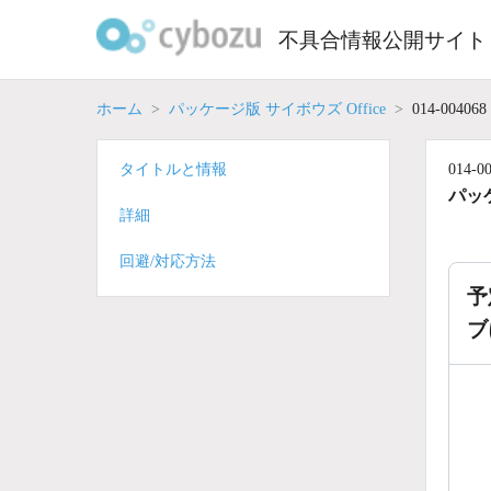
Skip
to
不具合情報公開サイト
content
ホーム
パッケージ版 サイボウズ Office
014-004068
タイトルと情報
014-0
パッケ
詳細
回避/対応方法
予
ブ