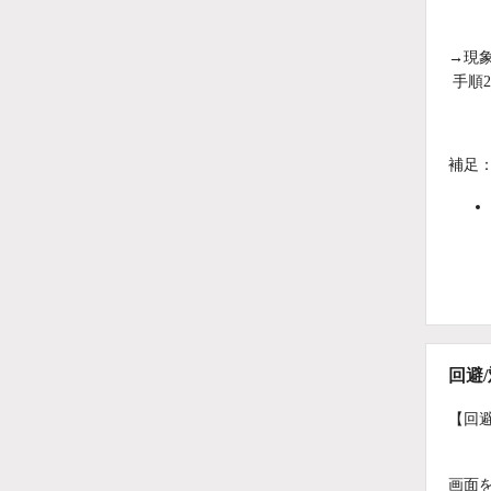
→現
手順
補足
回避
【回
画面を