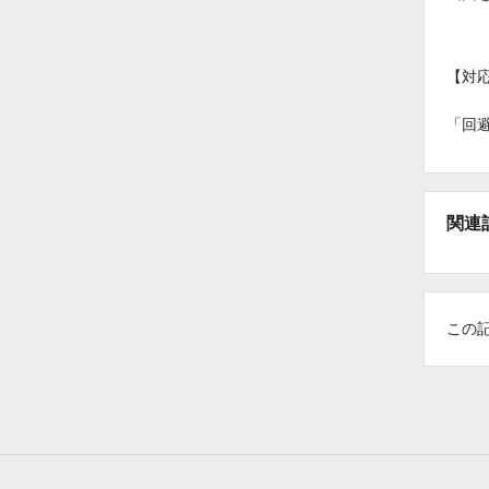
【対
「回
関連
この