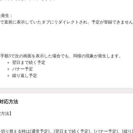
象発生：
2で直前に表示していたタブにリダイレクトされ、予定が登録できませ
：
手順3で次の画面を表示した場合でも、同様の現象が発生します。
翌日まで続く予定
バナー予定
繰り返し予定
/対応方法
避方法】
切り替える時は[通常予定]、[翌日まで続く予定]、[バナー予定]、[繰