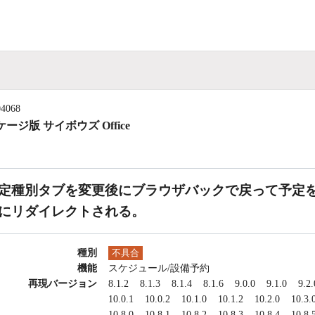
04068
ージ版 サイボウズ Office
定種別タブを変更後にブラウザバックで戻って予定
にリダイレクトされる。
種別
不具合
機能
スケジュール/設備予約
再現バージョン
8.1.2
8.1.3
8.1.4
8.1.6
9.0.0
9.1.0
9.2.
10.0.1
10.0.2
10.1.0
10.1.2
10.2.0
10.3.
10.8.0
10.8.1
10.8.2
10.8.3
10.8.4
10.8.