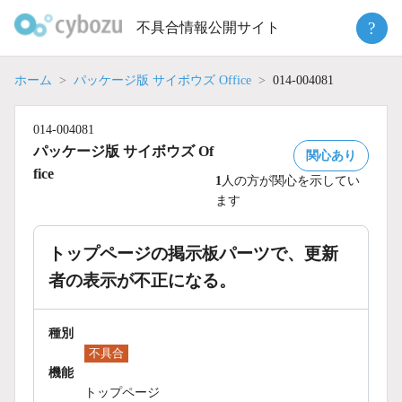
Skip
?
不具合情報公開サイト
to
content
ホーム
パッケージ版 サイボウズ Office
014-004081
014-004081
パッケージ版 サイボウズ Of
関心あり
fice
1
人の方が関心を示してい
ます
トップページの掲示板パーツで、更新
者の表示が不正になる。
種別
不具合
機能
トップページ