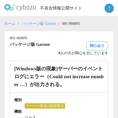
Skip
?
不具合情報公開サイト
to
content
ホーム
パッケージ版 Garoon
001-004091
001-004091
パッケージ版 Garoon
関心あり
0
人の方が関心を示しています
[Windows版の現象]サーバーのイベント
ログにエラー（Could not increase numb
er …）が出力される。
種別
サーバー環境の制限事項
機能
ベース