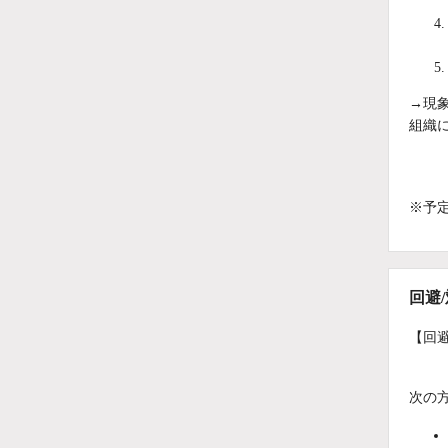
→現
組織
※予
回避
【回
次の