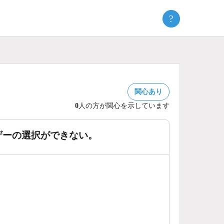
?
関心あり
0
人の方が関心を示しています
ザーの選択ができない。