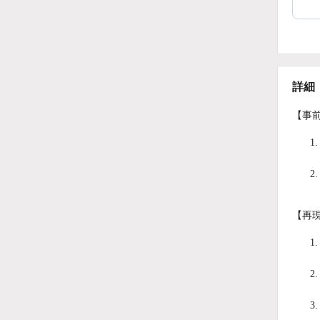
詳細
【事
【再