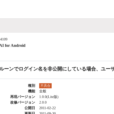
04109
I for Android
ルーンでログイン名を非公開にしている場合、ユー
種別
不具合
機能
全般
再現バージョン
1.0.0(Lite版)
改修バージョン
2.0.0
公開日
2011-02-22
更新日
2011-09-30