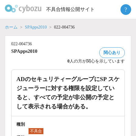
Skip
?
不具合情報公開サイト
to
content
ホーム
SPApps2010
022-004736
022-004736
SPApps2010
関心あり
0
人の方が関心を示しています
ADのセキュリティーグループにSP スケ
ジューラーに対する権限を設定してい
ると、すべての予定が非公開の予定と
して表示される場合がある。
種別
不具合