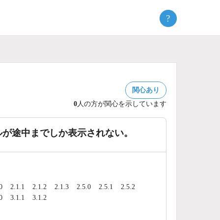
?
関心あり
0
人の方が関心を示しています
ルが途中までしか表示されない。
0
2.1.1
2.1.2
2.1.3
2.5.0
2.5.1
2.5.2
0
3.1.1
3.1.2