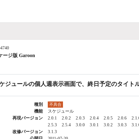
04740
ージ版 Garoon
ケジュールの個人週表示画面で、終日予定のタイト
種別
不具合
機能
スケジュール
再現バージョン
2.0.1
2.0.2
2.0.3
2.0.4
2.0.5
2.0.6
2.1.
2.5.3
2.5.4
3.0.0
3.0.1
3.0.2
3.0.3
3.1.
改修バージョン
3.1.3
公開日
2011-07-20