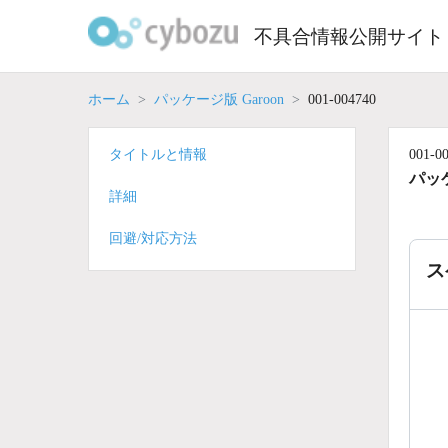
Skip
to
不具合情報公開サイト
content
ホーム
パッケージ版 Garoon
001-004740
タイトルと情報
001-0
パッケ
詳細
回避/対応方法
ス