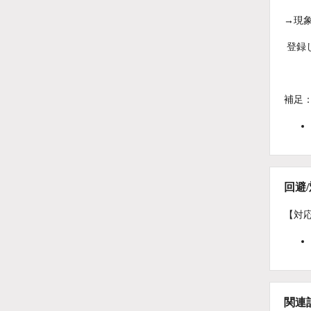
→現
登録
補足
回避
【対
関連