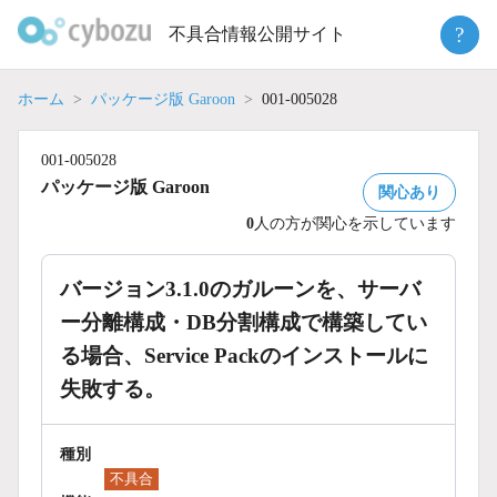
Skip
?
不具合情報公開サイト
to
content
ホーム
パッケージ版 Garoon
001-005028
001-005028
パッケージ版 Garoon
関心あり
0
人の方が関心を示しています
バージョン3.1.0のガルーンを、サーバ
ー分離構成・DB分割構成で構築してい
る場合、Service Packのインストールに
失敗する。
種別
不具合