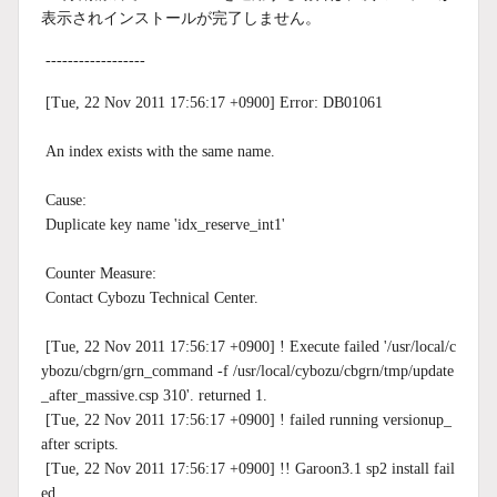
表示されインストールが完了しません。
------------------
[Tue, 22 Nov 2011 17:56:17 +0900] Error: DB01061
An index exists with the same name.
Cause:
Duplicate key name 'idx_reserve_int1'
Counter Measure:
Contact Cybozu Technical Center.
[Tue, 22 Nov 2011 17:56:17 +0900] ! Execute failed '/usr/local/c
ybozu/cbgrn/grn_command -f /usr/local/cybozu/cbgrn/tmp/update
_after_massive.csp 310'. returned 1.
[Tue, 22 Nov 2011 17:56:17 +0900] ! failed running versionup_
after scripts.
[Tue, 22 Nov 2011 17:56:17 +0900] !! Garoon3.1 sp2 install fail
ed.