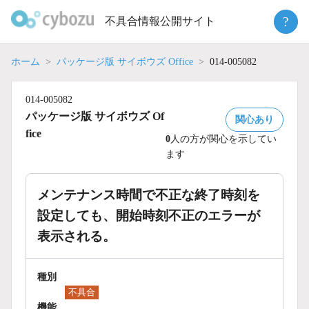
Skip
?
不具合情報公開サイト
to
content
ホーム
パッケージ版 サイボウズ Office
014-005082
014-005082
パッケージ版 サイボウズ Of
関心あり
fice
0
人の方が関心を示してい
ます
メンテナンス時間で不正な終了時刻を
設定しても、開始時刻不正のエラーが
表示される。
種別
不具合
機能