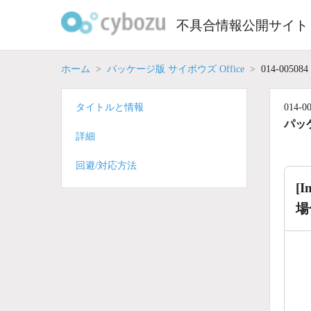
Skip
to
不具合情報公開サイト
content
ホーム
パッケージ版 サイボウズ Office
014-005084
タイトルと情報
014-0
パッケ
詳細
回避/対応方法
[
場