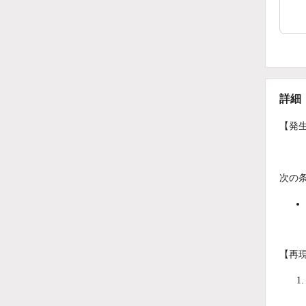
詳細
【発
次の
【再