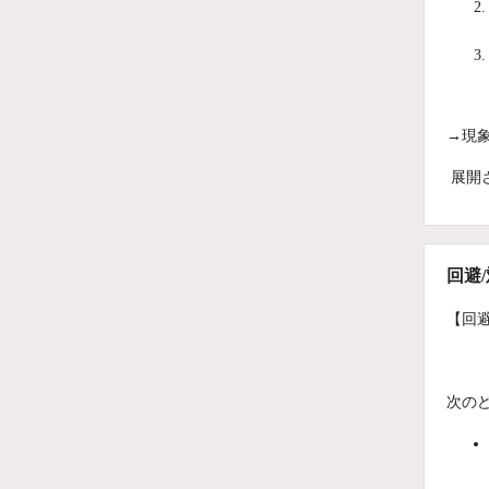
→現
展開
回避
【回
次の