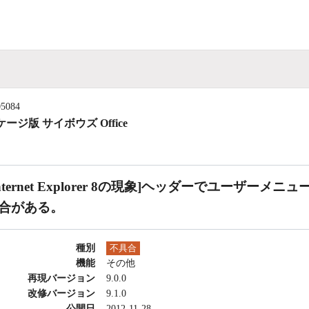
05084
ージ版 サイボウズ Office
Internet Explorer 8の現象]ヘッダーでユーザ
合がある。
種別
不具合
機能
その他
再現バージョン
9.0.0
改修バージョン
9.1.0
公開日
2012-11-28