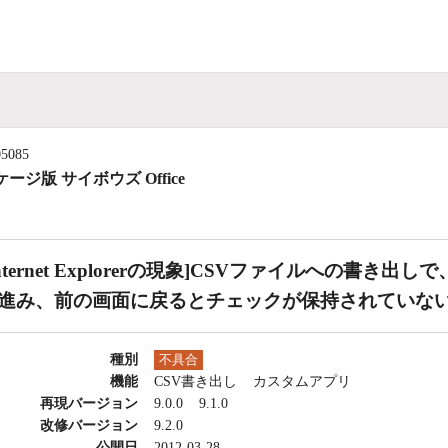
05085
ージ版 サイボウズ Office
Internet Explorerの現象]CSVファイルへの
進み、前の画面に戻るとチェックが保持されていな
種別
不具合
機能
CSV書き出し
カスタムアプリ
再現バージョン
9.0.0
9.1.0
改修バージョン
9.2.0
公開日
2012-03-28