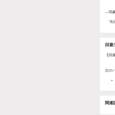
→現
「先
回避
【回
次の
関連