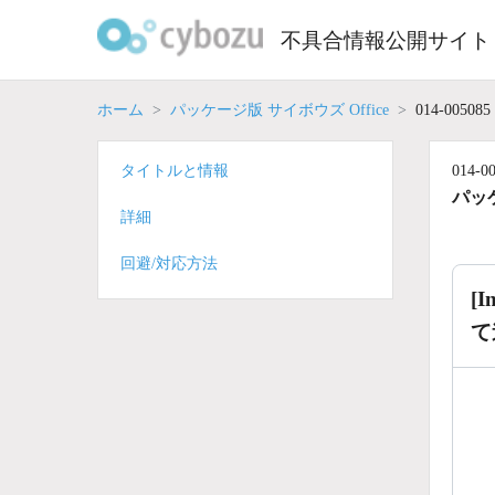
Skip
to
不具合情報公開サイト
content
ホーム
パッケージ版 サイボウズ Office
014-005085
タイトルと情報
014-0
パッケ
詳細
回避/対応方法
[
て