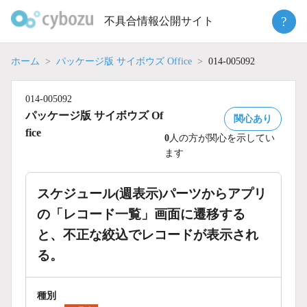
Skip
?
不具合情報公開サイト
to
content
ホーム
パッケージ版 サイボウズ Office
014-005092
014-005092
パッケージ版 サイボウズ Of
関心あり
fice
0
人の方が関心を示してい
ます
スケジュール(週表示)パーツからアプリ
の「レコード一覧」画面に遷移する
と、不正な絞込でレコードが表示され
る。
種別