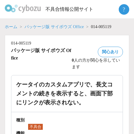
Skip
?
不具合情報公開サイト
to
content
ホーム
パッケージ版 サイボウズ Office
014-005119
014-005119
パッケージ版 サイボウズ Of
関心あり
fice
0
人の方が関心を示してい
ます
ケータイのカスタムアプリで、長文コ
メントの続きを表示すると、画面下部
にリンクが表示されない。
種別
不具合
機能