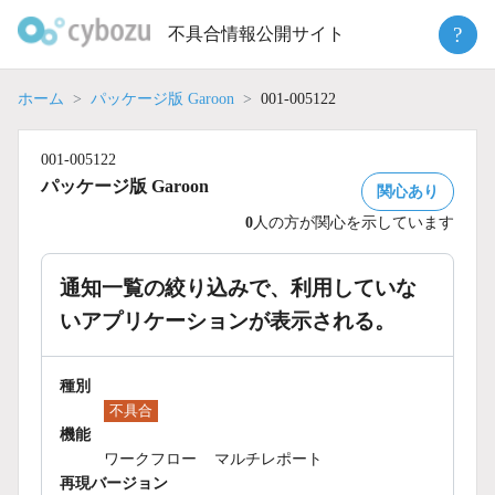
Skip
?
不具合情報公開サイト
to
content
ホーム
パッケージ版 Garoon
001-005122
001-005122
パッケージ版 Garoon
関心あり
0
人の方が関心を示しています
通知一覧の絞り込みで、利用していな
いアプリケーションが表示される。
種別
不具合
機能
ワークフロー
マルチレポート
再現バージョン