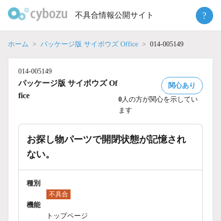
Skip
?
不具合情報公開サイト
to
content
ホーム
パッケージ版 サイボウズ Office
014-005149
014-005149
パッケージ版 サイボウズ Of
関心あり
fice
0
人の方が関心を示してい
ます
お探し物パーツで開閉状態が記憶され
ない。
種別
不具合
機能
トップページ