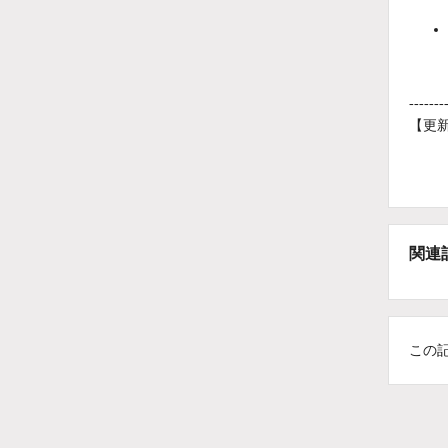
-------
【更新
関連
この