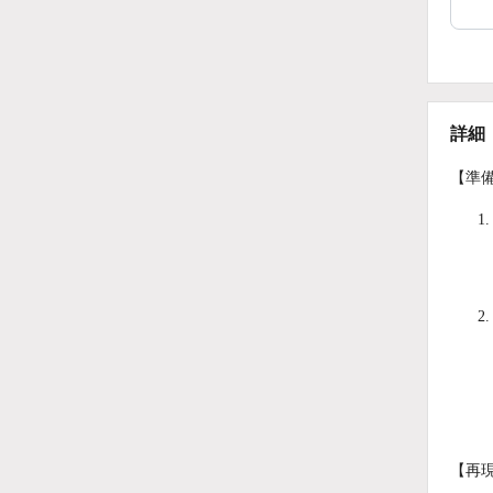
詳細
【準
【再