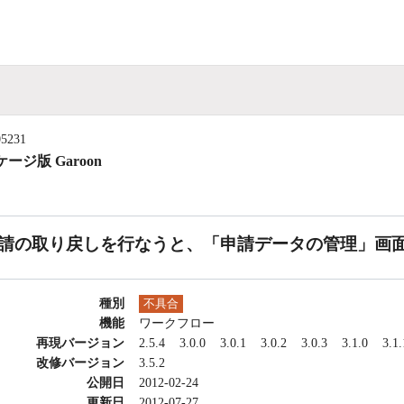
05231
ージ版 Garoon
請の取り戻しを行なうと、「申請データの管理」画
種別
不具合
機能
ワークフロー
再現バージョン
2.5.4
3.0.0
3.0.1
3.0.2
3.0.3
3.1.0
3.1.
改修バージョン
3.5.2
公開日
2012-02-24
更新日
2012-07-27