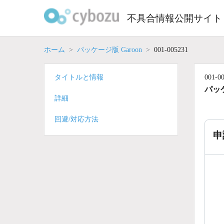
Skip
to
不具合情報公開サイト
content
ホーム
パッケージ版 Garoon
001-005231
タイトルと情報
001-0
パッケ
詳細
回避/対応方法
申