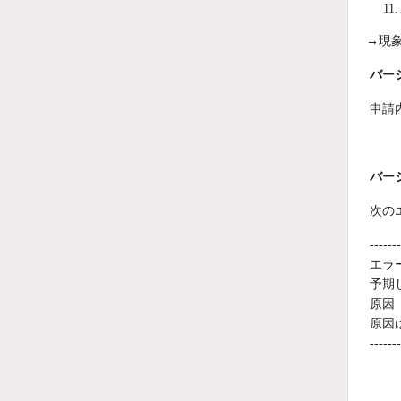
→現
バージ
申請
バージ
次の
-------
エラー 
予期
原因
原因
-------