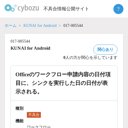
Skip
?
不具合情報公開サイト
to
content
ホーム
KUNAI for Android
017-005544
017-005544
KUNAI for Android
関心あり
0
人の方が関心を示しています
Officeのワークフロー申請内容の日付項
目に、シンクを実行した日の日付が表
示される。
種別
不具合
機能
ワークフロー