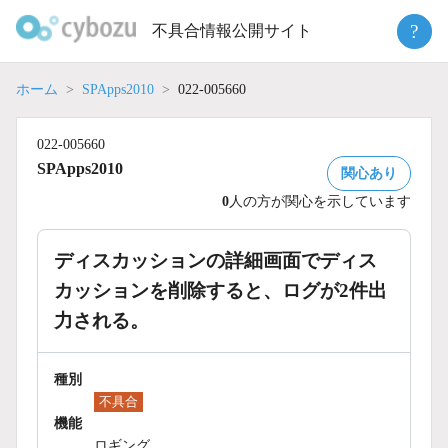
Skip
?
不具合情報公開サイト
to
content
ホーム
SPApps2010
022-005660
022-005660
SPApps2010
関心あり
0
人の方が関心を示しています
ディスカッションの詳細画面でディス
カッションを削除すると、ログが2件出
力される。
種別
不具合
機能
ロギング